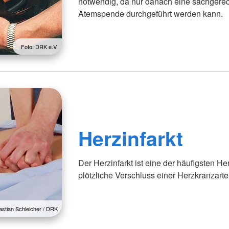
notwendig, da nur danach eine sachgere
Atemspende durchgeführt werden kann.
Foto: DRK e.V.
Herzinfarkt
Der Herzinfarkt ist eine der häufigsten H
plötzliche Verschluss einer Herzkranzarter
astian Schleicher / DRK