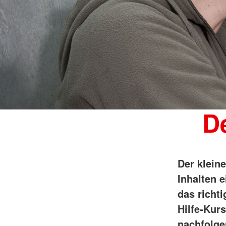
De
Der klein
Inhalten e
das richti
Hilfe-Kur
nachfolge