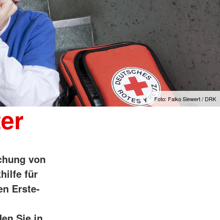
Foto: Falko Siewert / DRK
ter
schung von
hilfe für
en Erste-
en Sie in