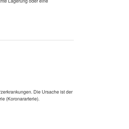
chte Lagerung oder eine
erzerkrankungen. Die Ursache ist der
ie (Koronararterie).