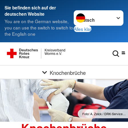
Sie befinden sich auf der
Sprache wechseln zu
deutschen Website
You are on the German website,
you can use the switch to switch to
Alles klar
the English one
Kreisverband
Worms e.V.
Knochenbrüche
Foto: A. Zelck / DRK-Service…
Knochenbrüche