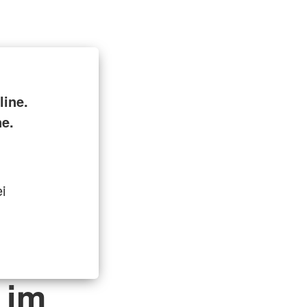
ine.
ne.
i
 im