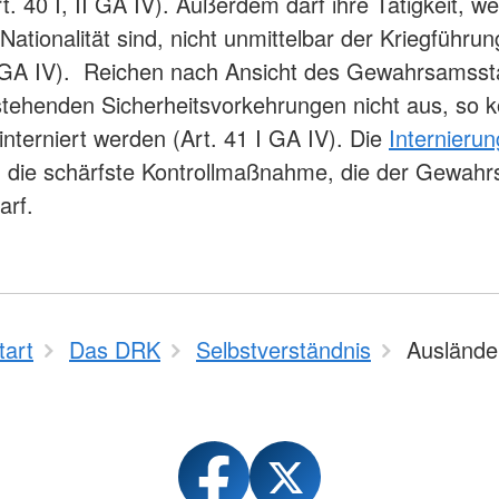
t. 40 I, II GA IV). Außerdem darf ihre Tätigkeit, w
 Nationalität sind, nicht unmittelbar der Kriegführu
I GA IV). Reichen nach Ansicht des Gewahrsamsst
stehenden Sicherheitsvorkehrungen nicht aus, so 
interniert werden (Art. 41 I GA IV). Die
Internierun
ig die schärfste Kontrollmaßnahme, die der Gewah
arf.
tart
Das DRK
Selbstverständnis
Auslände