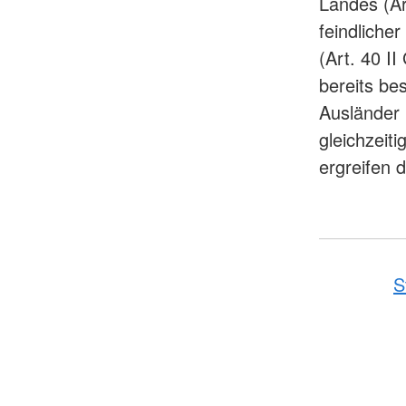
Landes (Ar
feindlicher
(Art. 40 I
bereits be
Ausländer 
gleichzeit
ergreifen d
S