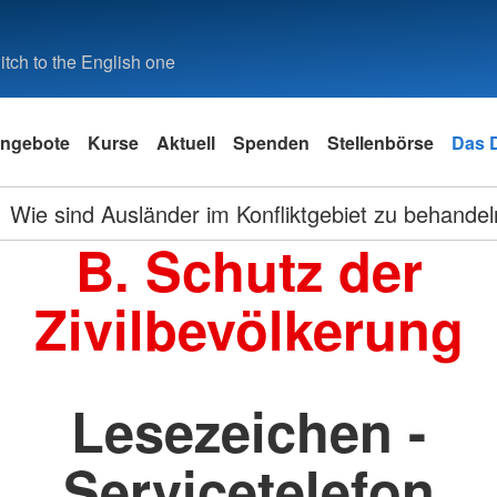
tch to the English one
ngebote
Kurse
Aktuell
Spenden
Stellenbörse
Das 
Wie sind Ausländer im Konfliktgebiet zu behande
B. Schutz der
Zivilbevölkerung
Lesezeichen -
Servicetelefon