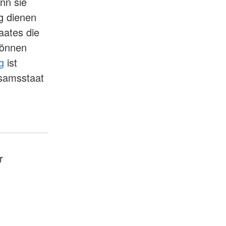
enn sie
ng dienen
aates die
können
g
ist
rsamsstaat
r