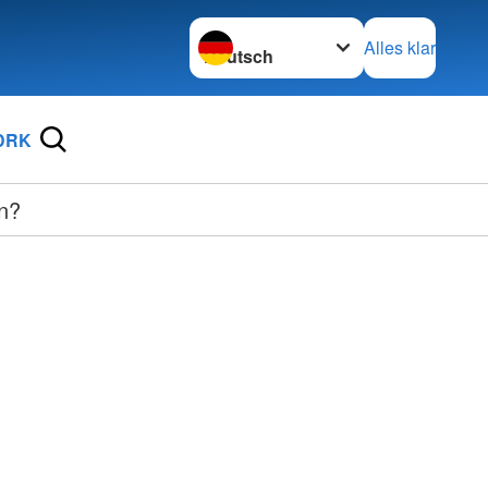
Sprache wechseln zu
Alles klar
DRK
ln?