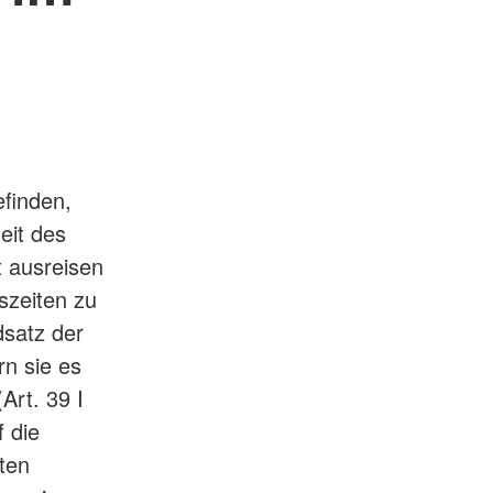
efinden,
eit des
t ausreisen
nszeiten zu
dsatz der
rn sie es
Art. 39 I
 die
ten